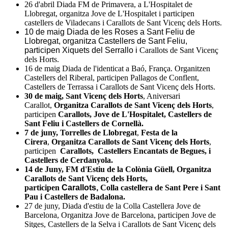
26 d'abril Diada FM de Primavera, a L'Hospitalet de
Llobregat, organitza Jove de L'Hospitalet i participen
castellers de Viladecans i Carallots de Sant Vicenç dels Horts.
10 de maig Diada de les Roses a Sant Feliu de
Llobregat, organitza Castellers de Sant Feliu,
participen Xiquets del Serrallo i
Carallots de Sant Vicenç
dels Horts.
16 de maig Diada de l'identicat a Baó, França. Organitzen
Castellers del Riberal, participen Pallagos de Conflent,
Castellers de Terrassa i Carallots de Sant Vicenç dels Horts.
30 de maig, Sant Vicenç dels Horts
, Aniversari
Carallot,
Organitza Carallots de Sant Vicenç dels Horts
,
participen
Carallots, Jove de L'Hospitalet, Castellers de
Sant Feliu i Castellers de Cornellà.
7 de juny, Torrelles de Llobregat
,
Festa de la
Cirera
,
Organitza Carallots de Sant Vicenç dels Horts
,
participen
Carallots, Castellers Encantats de Begues, i
Castellers de Cerdanyola.
14 de Juny, FM d'Estiu de la
Colònia Güell,
Organitza
Carallots de Sant Vicenç dels Horts,
participen
Carallots,
Colla castellera de Sant Pere i Sant
Pau i Castellers de Badalona.
27 de juny, Diada d'estiu de la Colla Castellera Jove de
Barcelona, Organitza Jove de Barcelona, participen Jove de
Sitges, Castellers de la Selva i Carallots de Sant Vicenç dels