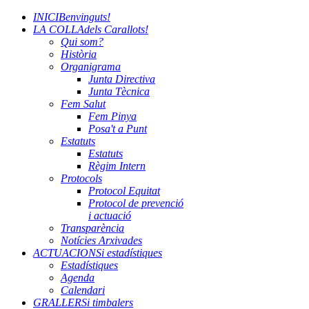
INICI
Benvinguts!
LA COLLA
dels Carallots!
Qui som?
Història
Organigrama
Junta Directiva
Junta Tècnica
Fem Salut
Fem Pinya
Posa't a Punt
Estatuts
Estatuts
Règim Intern
Protocols
Protocol Equitat
Protocol de prevenció
i actuació
Transparència
Notícies Arxivades
ACTUACIONS
i estadístiques
Estadístiques
Agenda
Calendari
GRALLERS
i timbalers