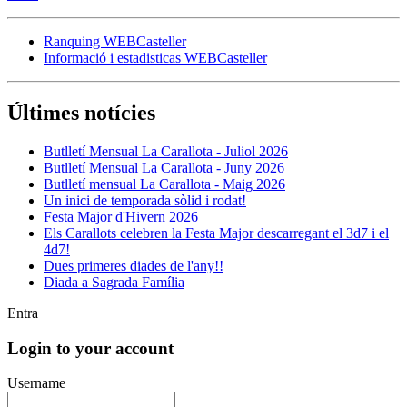
Ranquing WEBCasteller
Informació i estadisticas WEBCasteller
Últimes notícies
Butlletí Mensual La Carallota - Juliol 2026
Butlletí Mensual La Carallota - Juny 2026
Butlletí mensual La Carallota - Maig 2026
Un inici de temporada sòlid i rodat!
Festa Major d'Hivern 2026
Els Carallots celebren la Festa Major descarregant el 3d7 i el
4d7!
Dues primeres diades de l'any!!
Diada a Sagrada Família
Entra
Login to your account
Username