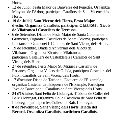
Horts.
12 de Juliol, Festa Major de Banyeres del Penedès, Organitza
Minyons de l'Arboç, participen Carallots de Sant Vicenç dels
Horts.
19 de Juliol, Sant Vicenç dels Horts, Festa Major
d'estiu, Organitza Carallots, participen
Carallots,
Xicots
de Vilafranca i Castellers de Terrassa.
6 de Setembre, Diada de Festa Major de Santa Coloma de
Gramenet, Organitza Castellers de Santa Coloma, participen
Laietans de Gramenet i Carallots de Sant Vicenç dels Horts.
19 de setembre, Diada d'Aniversari dels Xicots de
Vilafranca, Organitza Xicots de Vilafranca,
participen Castellers de Castelldefels i Carallots de Sant
Vicenç dels Horts.
27 de setembre, Festa Major St. Miquel a Castellví de
Rosanes, Organitza Vailets de Gelida, participen Castellers del
Foix i Carallots de Sant Vicenç dels Horts.
17 d'octubre Diada de Tardor a l'Esquerra de l'Eixample,
organitza Casteller de l'Esquerra de l'Eixample. Participen
Jove de Barcelona i Carallots de Sant Vicenç dels Horts.
24 d'Octubre, Sant Feliu de Llobregat, Trobada de Colles del
Baix Llobregat, Organitza Colla Castellera de Sant Feliu de
Llobregat, participen les Colles del Baix Llobregat.
8 de Novembre, Sant Vicenç dels Horts, Diada del
Record, Organitza Carallots, participen Carallots,