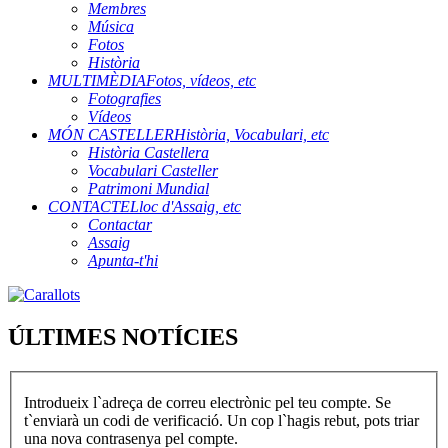
Membres
Música
Fotos
Història
MULTIMÈDIA
Fotos, vídeos, etc
Fotografies
Vídeos
MÓN CASTELLER
Història, Vocabulari, etc
Història Castellera
Vocabulari Casteller
Patrimoni Mundial
CONTACTE
Lloc d'Assaig, etc
Contactar
Assaig
Apunta-t'hi
ÚLTIMES NOTÍCIES
Introdueix l`adreça de correu electrònic pel teu compte. Se
t`enviarà un codi de verificació. Un cop l`hagis rebut, pots triar
una nova contrasenya pel compte.