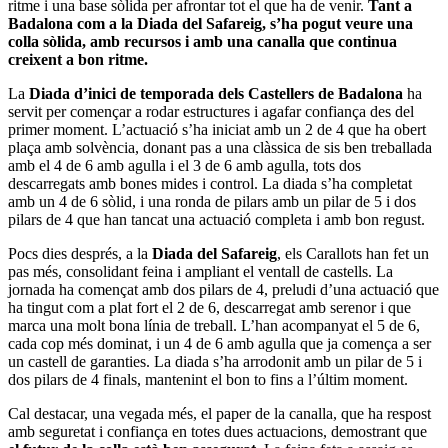
ritme i una base sòlida per afrontar tot el que ha de venir.
Tant a
Badalona com a la Diada del Safareig, s’ha pogut veure una
colla sòlida, amb recursos i amb una canalla que continua
creixent a bon ritme.
La
Diada d’inici de temporada dels Castellers de Badalona
ha
servit per començar a rodar estructures i agafar confiança des del
primer moment. L’actuació s’ha iniciat amb un 2 de 4 que ha obert
plaça amb solvència, donant pas a una clàssica de sis ben treballada
amb el 4 de 6 amb agulla i el 3 de 6 amb agulla, tots dos
descarregats amb bones mides i control. La diada s’ha completat
amb un 4 de 6 sòlid, i una ronda de pilars amb un pilar de 5 i dos
pilars de 4 que han tancat una actuació completa i amb bon regust.
Pocs dies després, a la
Diada del Safareig
, els Carallots han fet un
pas més, consolidant feina i ampliant el ventall de castells. La
jornada ha començat amb dos pilars de 4, preludi d’una actuació que
ha tingut com a plat fort el 2 de 6, descarregat amb serenor i que
marca una molt bona línia de treball. L’han acompanyat el 5 de 6,
cada cop més dominat, i un 4 de 6 amb agulla que ja comença a ser
un castell de garanties. La diada s’ha arrodonit amb un pilar de 5 i
dos pilars de 4 finals, mantenint el bon to fins a l’últim moment.
Cal destacar, una vegada més, el paper de la canalla, que ha respost
amb seguretat i confiança en totes dues actuacions, demostrant que