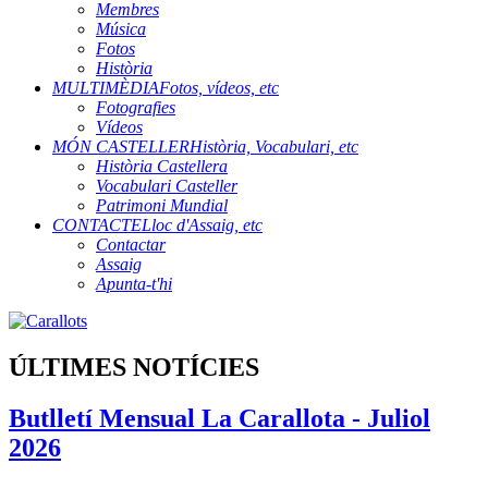
Membres
Música
Fotos
Història
MULTIMÈDIA
Fotos, vídeos, etc
Fotografies
Vídeos
MÓN CASTELLER
Història, Vocabulari, etc
Història Castellera
Vocabulari Casteller
Patrimoni Mundial
CONTACTE
Lloc d'Assaig, etc
Contactar
Assaig
Apunta-t'hi
ÚLTIMES NOTÍCIES
Butlletí Mensual La Carallota - Juliol
2026