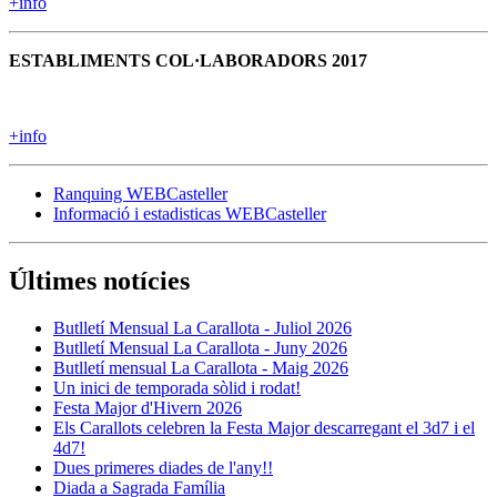
+info
ESTABLIMENTS COL·LABORADORS 2017
+info
Ranquing WEBCasteller
Informació i estadisticas WEBCasteller
Últimes notícies
Butlletí Mensual La Carallota - Juliol 2026
Butlletí Mensual La Carallota - Juny 2026
Butlletí mensual La Carallota - Maig 2026
Un inici de temporada sòlid i rodat!
Festa Major d'Hivern 2026
Els Carallots celebren la Festa Major descarregant el 3d7 i el
4d7!
Dues primeres diades de l'any!!
Diada a Sagrada Família