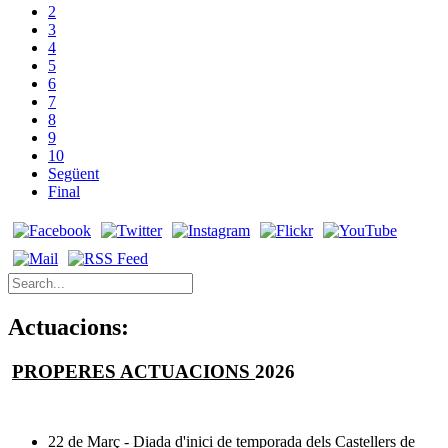
2
3
4
5
6
7
8
9
10
Següent
Final
Actuacions:
PROPERES ACTUACIONS
2026
22 de Març - Diada d'inici de temporada dels Castellers de