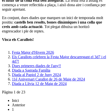
el futur de la colla està ben assegurat
. La feina feta a assaig es
comença a veure reflectida a plaça, i això dona aire i confiança per
seguir apretant.
En conjunt, dues diades que marquen un inici de temporada molt
positiu:
castells ben resolts, bones dinàmiques i una colla que
creix amb cada actuació
. Tot plegat dibuixa un horitzó
engrescador i ple de reptes.
Visca els Carallots!
Festa Major d'Hivern 2026
Els Carallots celebren la Festa Major descarregant el 3d7 i el
4d7!
Dues primeres diades de l'any!!
Diada a Sagrada Família
Diada al Papiol 2 de Juny 2024
11é Aniversari Carallot de 26 de Maig de 2024
Diada a Llivia 12 de Maig de 2024
Pàgina 1 de 23
Inici
Anterior
1