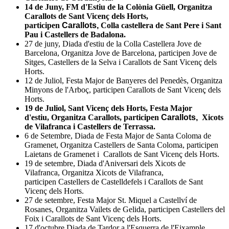
14 de Juny, FM d'Estiu de la
Colònia Güell,
Organitza
Carallots de Sant Vicenç dels Horts,
participen
Carallots,
Colla castellera de Sant Pere i Sant
Pau i Castellers de Badalona.
27 de juny, Diada d'estiu de la Colla Castellera Jove de
Barcelona, Organitza Jove de Barcelona, participen Jove de
Sitges, Castellers de la Selva i Carallots de Sant Vicenç dels
Horts.
12 de Juliol, Festa Major de Banyeres del Penedès, Organitza
Minyons de l'Arboç, participen Carallots de Sant Vicenç dels
Horts.
19 de Juliol, Sant Vicenç dels Horts, Festa Major
d'estiu, Organitza Carallots, participen
Carallots,
Xicots
de Vilafranca i Castellers de Terrassa.
6 de Setembre, Diada de Festa Major de Santa Coloma de
Gramenet, Organitza Castellers de Santa Coloma, participen
Laietans de Gramenet i Carallots de Sant Vicenç dels Horts.
19 de setembre, Diada d'Aniversari dels Xicots de
Vilafranca, Organitza Xicots de Vilafranca,
participen Castellers de Castelldefels i Carallots de Sant
Vicenç dels Horts.
27 de setembre, Festa Major St. Miquel a Castellví de
Rosanes, Organitza Vailets de Gelida, participen Castellers del
Foix i Carallots de Sant Vicenç dels Horts.
17 d'octubre Diada de Tardor a l'Esquerra de l'Eixample,