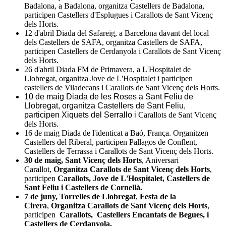
Badalona, a Badalona, organitza Castellers de Badalona,
participen Castellers d'Esplugues i Carallots de Sant Vicenç
dels Horts.
12 d'abril Diada del Safareig, a Barcelona davant del local
dels Castellers de SAFA, organitza Castellers de SAFA,
participen Castellers de Cerdanyola i Carallots de Sant Vicenç
dels Horts.
26 d'abril Diada FM de Primavera, a L'Hospitalet de
Llobregat, organitza Jove de L'Hospitalet i participen
castellers de Viladecans i Carallots de Sant Vicenç dels Horts.
10 de maig Diada de les Roses a Sant Feliu de
Llobregat, organitza Castellers de Sant Feliu,
participen Xiquets del Serrallo i
Carallots de Sant Vicenç
dels Horts.
16 de maig Diada de l'identicat a Baó, França. Organitzen
Castellers del Riberal, participen Pallagos de Conflent,
Castellers de Terrassa i Carallots de Sant Vicenç dels Horts.
30 de maig, Sant Vicenç dels Horts
, Aniversari
Carallot,
Organitza Carallots de Sant Vicenç dels Horts
,
participen
Carallots, Jove de L'Hospitalet, Castellers de
Sant Feliu i Castellers de Cornellà.
7 de juny, Torrelles de Llobregat
,
Festa de la
Cirera
,
Organitza Carallots de Sant Vicenç dels Horts
,
participen
Carallots, Castellers Encantats de Begues, i
Castellers de Cerdanyola.