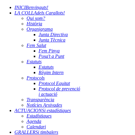
INICI
Benvinguts!
LA COLLA
dels Carallots!
Qui som?
Història
Organigrama
Junta Directiva
Junta Tècnica
Fem Salut
Fem Pinya
Posa't a Punt
Estatuts
Estatuts
Règim Intern
Protocols
Protocol Equitat
Protocol de prevenció
i actuació
Transparència
Notícies Arxivades
ACTUACIONS
i estadístiques
Estadístiques
Agenda
Calendari
GRALLERS
i timbalers