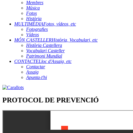
Membres
Música
Fotos
Història
MULTIMÈDIA
Fotos, vídeos, etc
Fotografies
Vídeos
MÓN CASTELLER
Història, Vocabulari, etc
Història Castellera
Vocabulari Casteller
Patrimoni Mundial
CONTACTE
Lloc d'Assaig, etc
Contactar
Assaig
Apunta-t'hi
PROTOCOL DE PREVENCIÓ