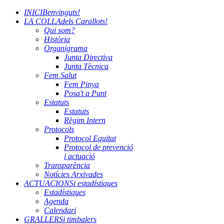
INICI
Benvinguts!
LA COLLA
dels Carallots!
Qui som?
Història
Organigrama
Junta Directiva
Junta Tècnica
Fem Salut
Fem Pinya
Posa't a Punt
Estatuts
Estatuts
Règim Intern
Protocols
Protocol Equitat
Protocol de prevenció
i actuació
Transparència
Notícies Arxivades
ACTUACIONS
i estadístiques
Estadístiques
Agenda
Calendari
GRALLERS
i timbalers