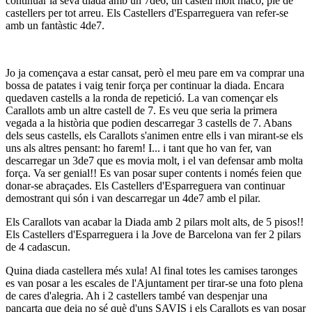
continuar la seva diada amb un 7de6, un castell molt maco, ple de
castellers per tot arreu. Els Castellers d'Esparreguera van refer-se
amb un fantàstic 4de7.
Jo ja començava a estar cansat, però el meu pare em va comprar una
bossa de patates i vaig tenir força per continuar la diada. Encara
quedaven castells a la ronda de repetició. La van començar els
Carallots amb un altre castell de 7. Es veu que seria la primera
vegada a la història que podien descarregar 3 castells de 7. Abans
dels seus castells, els Carallots s'animen entre ells i van mirant-se els
uns als altres pensant: ho farem! I... i tant que ho van fer, van
descarregar un 3de7 que es movia molt, i el van defensar amb molta
força. Va ser genial!! Es van posar super contents i només feien que
donar-se abraçades. Els Castellers d'Esparreguera van continuar
demostrant qui són i van descarregar un 4de7 amb el pilar.
Els Carallots van acabar la Diada amb 2 pilars molt alts, de 5 pisos!!
Els Castellers d'Esparreguera i la Jove de Barcelona van fer 2 pilars
de 4 cadascun.
Quina diada castellera més xula! Al final totes les camises taronges
es van posar a les escales de l'Ajuntament per tirar-se una foto plena
de cares d'alegria. Ah i 2 castellers també van despenjar una
pancarta que deia no sé què d'uns SAVIS i els Carallots es van posar