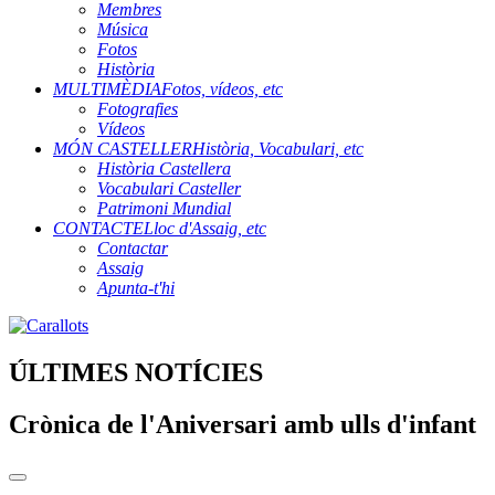
Membres
Música
Fotos
Història
MULTIMÈDIA
Fotos, vídeos, etc
Fotografies
Vídeos
MÓN CASTELLER
Història, Vocabulari, etc
Història Castellera
Vocabulari Casteller
Patrimoni Mundial
CONTACTE
Lloc d'Assaig, etc
Contactar
Assaig
Apunta-t'hi
ÚLTIMES NOTÍCIES
Crònica de l'Aniversari amb ulls d'infant