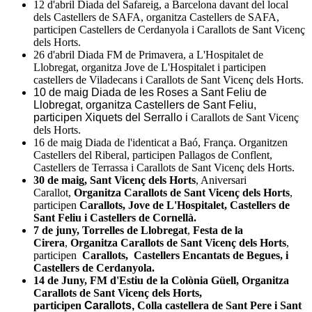
12 d'abril Diada del Safareig, a Barcelona davant del local
dels Castellers de SAFA, organitza Castellers de SAFA,
participen Castellers de Cerdanyola i Carallots de Sant Vicenç
dels Horts.
26 d'abril Diada FM de Primavera, a L'Hospitalet de
Llobregat, organitza Jove de L'Hospitalet i participen
castellers de Viladecans i Carallots de Sant Vicenç dels Horts.
10 de maig Diada de les Roses a Sant Feliu de
Llobregat, organitza Castellers de Sant Feliu,
participen Xiquets del Serrallo i
Carallots de Sant Vicenç
dels Horts.
16 de maig Diada de l'identicat a Baó, França. Organitzen
Castellers del Riberal, participen Pallagos de Conflent,
Castellers de Terrassa i Carallots de Sant Vicenç dels Horts.
30 de maig, Sant Vicenç dels Horts
, Aniversari
Carallot,
Organitza Carallots de Sant Vicenç dels Horts
,
participen
Carallots, Jove de L'Hospitalet, Castellers de
Sant Feliu i Castellers de Cornellà.
7 de juny, Torrelles de Llobregat
,
Festa de la
Cirera
,
Organitza Carallots de Sant Vicenç dels Horts
,
participen
Carallots, Castellers Encantats de Begues, i
Castellers de Cerdanyola.
14 de Juny, FM d'Estiu de la
Colònia Güell,
Organitza
Carallots de Sant Vicenç dels Horts,
participen
Carallots,
Colla castellera de Sant Pere i Sant