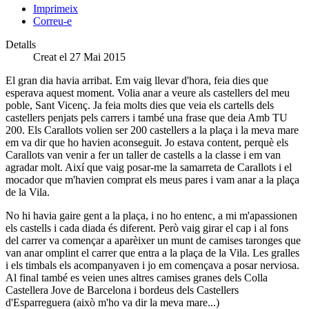
Imprimeix
Correu-e
Detalls
Creat el 27 Mai 2015
El gran dia havia arribat. Em vaig llevar d'hora, feia dies que
esperava aquest moment. Volia anar a veure als castellers del meu
poble, Sant Vicenç. Ja feia molts dies que veia els cartells dels
castellers penjats pels carrers i també una frase que deia Amb TU
200. Els Carallots volien ser 200 castellers a la plaça i la meva mare
em va dir que ho havien aconseguit. Jo estava content, perquè els
Carallots van venir a fer un taller de castells a la classe i em van
agradar molt. Així que vaig posar-me la samarreta de Carallots i el
mocador que m'havien comprat els meus pares i vam anar a la plaça
de la Vila.
No hi havia gaire gent a la plaça, i no ho entenc, a mi m'apassionen
els castells i cada diada és diferent. Però vaig girar el cap i al fons
del carrer va començar a aparèixer un munt de camises taronges que
van anar omplint el carrer que entra a la plaça de la Vila. Les gralles
i els timbals els acompanyaven i jo em començava a posar nerviosa.
Al final també es veien unes altres camises granes dels Colla
Castellera Jove de Barcelona i bordeus dels Castellers
d'Esparreguera (això m'ho va dir la meva mare...)