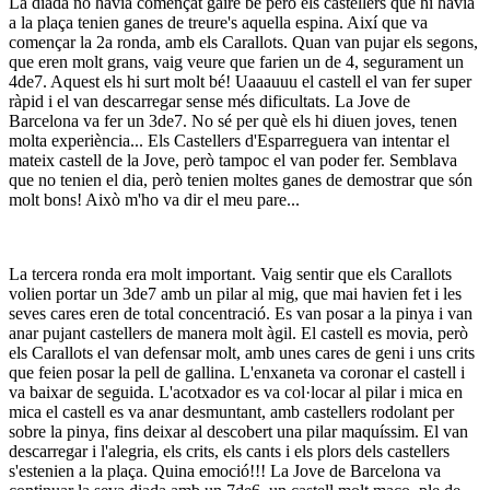
La diada no havia començat gaire bé però els castellers que hi havia
a la plaça tenien ganes de treure's aquella espina. Així que va
començar la 2a ronda, amb els Carallots. Quan van pujar els segons,
que eren molt grans, vaig veure que farien un de 4, segurament un
4de7. Aquest els hi surt molt bé! Uaaauuu el castell el van fer super
ràpid i el van descarregar sense més dificultats. La Jove de
Barcelona va fer un 3de7. No sé per què els hi diuen joves, tenen
molta experiència... Els Castellers d'Esparreguera van intentar el
mateix castell de la Jove, però tampoc el van poder fer. Semblava
que no tenien el dia, però tenien moltes ganes de demostrar que són
molt bons! Això m'ho va dir el meu pare...
La tercera ronda era molt important. Vaig sentir que els Carallots
volien portar un 3de7 amb un pilar al mig, que mai havien fet i les
seves cares eren de total concentració. Es van posar a la pinya i van
anar pujant castellers de manera molt àgil. El castell es movia, però
els Carallots el van defensar molt, amb unes cares de geni i uns crits
que feien posar la pell de gallina. L'enxaneta va coronar el castell i
va baixar de seguida. L'acotxador es va col·locar al pilar i mica en
mica el castell es va anar desmuntant, amb castellers rodolant per
sobre la pinya, fins deixar al descobert una pilar maquíssim. El van
descarregar i l'alegria, els crits, els cants i els plors dels castellers
s'estenien a la plaça. Quina emoció!!! La Jove de Barcelona va