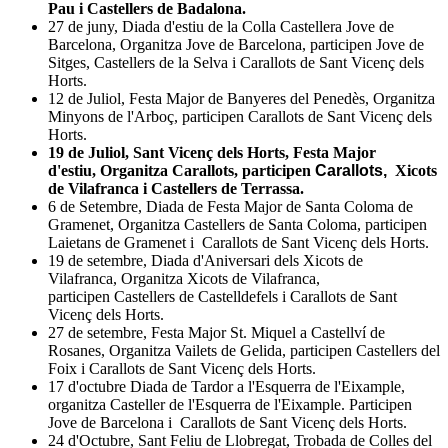
Pau i Castellers de Badalona.
27 de juny, Diada d'estiu de la Colla Castellera Jove de
Barcelona, Organitza Jove de Barcelona, participen Jove de
Sitges, Castellers de la Selva i Carallots de Sant Vicenç dels
Horts.
12 de Juliol, Festa Major de Banyeres del Penedès, Organitza
Minyons de l'Arboç, participen Carallots de Sant Vicenç dels
Horts.
19 de Juliol, Sant Vicenç dels Horts, Festa Major
d'estiu, Organitza Carallots, participen
Carallots,
Xicots
de Vilafranca i Castellers de Terrassa.
6 de Setembre, Diada de Festa Major de Santa Coloma de
Gramenet, Organitza Castellers de Santa Coloma, participen
Laietans de Gramenet i Carallots de Sant Vicenç dels Horts.
19 de setembre, Diada d'Aniversari dels Xicots de
Vilafranca, Organitza Xicots de Vilafranca,
participen Castellers de Castelldefels i Carallots de Sant
Vicenç dels Horts.
27 de setembre, Festa Major St. Miquel a Castellví de
Rosanes, Organitza Vailets de Gelida, participen Castellers del
Foix i Carallots de Sant Vicenç dels Horts.
17 d'octubre Diada de Tardor a l'Esquerra de l'Eixample,
organitza Casteller de l'Esquerra de l'Eixample. Participen
Jove de Barcelona i Carallots de Sant Vicenç dels Horts.
24 d'Octubre, Sant Feliu de Llobregat, Trobada de Colles del