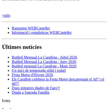
+info
Ranquing WEBCasteller
Informació i estadisticas WEBCasteller
Últimes notícies
Butlletí Mensual La Carallota - Juliol 2026
Butlletí Mensual La Carallota - Juny 2026
Butlletí mensual La Carallota - Maig 2026
Un inici de temporada sòlid i rodat!
Festa Major d'Hivern 2026
Els Carallots celebren la Festa Major descarregant el 3d7 i el
4d7!
Dues primeres diades de l'any!!
Diada a Sagrada Família
Entra