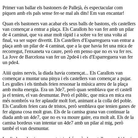
Primer van ballar els bastoners de Pallejà, és espectacular com
piquen amb els pals sense fer-se mal als dits! Em van encantar!
Quan els bastoners van acabar els seus balls de bastons, els castellers
van començar a entrar a plaça. Els Carallots ho van fer amb un pilar
de 4 caminat, que va anar molt ràpid i a sobre va fer una volta al
final, va ser super divertit. Els Castellers d'Esparreguera van entrar a
plaça amb un pilar de 4 caminat, que a la que havia fet una mica de
recorregut, l'enxaneta va caure, però em penso que no es va fer res.
La Jove de Barcelona van fer un 2pde4 i els d'Esparreguera van fer
un pde4.
Aiiii quins nervis, la diada havia començat... Els Carallots van
començar a muntar una pinya i els castellers van començar a pujar.
Les gralles i els timbals feien ressonar la música arreu de la plaça
amb molta energia. Era un 3de7, però quan semblava que el castell
ja el tenien, el van desmuntar. Però el públic, que mica en mica era
més nombrós va fer aplaudir molt fort, animant a la colla del poble.
Els Carallots feien cara de tristos, però semblava que tenien ganes de
fer alguna cosa molt gran. Els de la camisa grana van continuar la
diada amb un 4de7, que no es va moure gaire, era molt alt. Els de la
camisa bordeus van intentar un 4de7 amb un pilar al mig, però
també el van desmuntar.