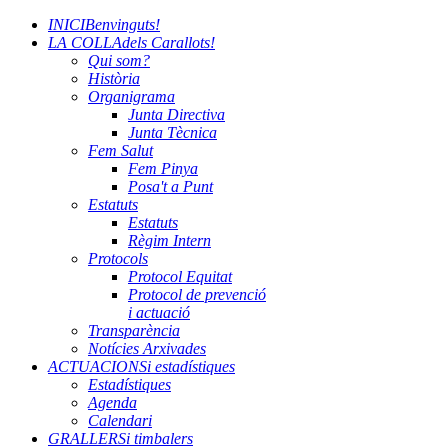
INICI
Benvinguts!
LA COLLA
dels Carallots!
Qui som?
Història
Organigrama
Junta Directiva
Junta Tècnica
Fem Salut
Fem Pinya
Posa't a Punt
Estatuts
Estatuts
Règim Intern
Protocols
Protocol Equitat
Protocol de prevenció
i actuació
Transparència
Notícies Arxivades
ACTUACIONS
i estadístiques
Estadístiques
Agenda
Calendari
GRALLERS
i timbalers