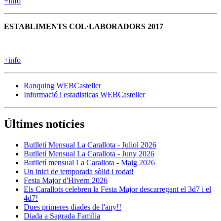
+info
ESTABLIMENTS COL·LABORADORS 2017
+info
Ranquing WEBCasteller
Informació i estadisticas WEBCasteller
Últimes notícies
Butlletí Mensual La Carallota - Juliol 2026
Butlletí Mensual La Carallota - Juny 2026
Butlletí mensual La Carallota - Maig 2026
Un inici de temporada sòlid i rodat!
Festa Major d'Hivern 2026
Els Carallots celebren la Festa Major descarregant el 3d7 i el
4d7!
Dues primeres diades de l'any!!
Diada a Sagrada Família