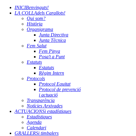
INICI
Benvinguts!
LA COLLA
dels Carallots!
Qui som?
Història
Organigrama
Junta Directiva
Junta Tècnica
Fem Salut
Fem Pinya
Posa't a Punt
Estatuts
Estatuts
Règim Intern
Protocols
Protocol Equitat
Protocol de prevenció
i actuació
Transparència
Notícies Arxivades
ACTUACIONS
i estadístiques
Estadístiques
Agenda
Calendari
GRALLERS
i timbalers