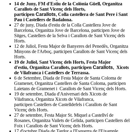
14 de Juny, FM d'Estiu de la
Colònia Güell,
Organitza
Carallots de Sant Vicenç dels Horts,
participen
Carallots,
Colla castellera de Sant Pere i Sant
Pau i Castellers de Badalona.
27 de juny, Diada d'estiu de la Colla Castellera Jove de
Barcelona, Organitza Jove de Barcelona, participen Jove de
Sitges, Castellers de la Selva i Carallots de Sant Vicenç dels
Horts.
12 de Juliol, Festa Major de Banyeres del Penedès, Organitza
Minyons de l'Arboç, participen Carallots de Sant Vicenç dels
Horts.
19 de Juliol, Sant Vicenç dels Horts, Festa Major
d'estiu, Organitza Carallots, participen
Carallots,
Xicots
de Vilafranca i Castellers de Terrassa.
6 de Setembre, Diada de Festa Major de Santa Coloma de
Gramenet, Organitza Castellers de Santa Coloma, participen
Laietans de Gramenet i Carallots de Sant Vicenç dels Horts.
19 de setembre, Diada d'Aniversari dels Xicots de
Vilafranca, Organitza Xicots de Vilafranca,
participen Castellers de Castelldefels i Carallots de Sant
Vicenç dels Horts.
27 de setembre, Festa Major St. Miquel a Castellví de
Rosanes, Organitza Vailets de Gelida, participen Castellers del
Foix i Carallots de Sant Vicenç dels Horts.
17 d'octubre Diada de Tardor a l'Esquerra de l'Eixample,