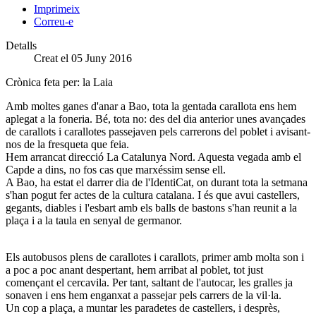
Imprimeix
Correu-e
Detalls
Creat el 05 Juny 2016
Crònica feta per: la Laia
Amb moltes ganes d'anar a Bao, tota la gentada carallota ens hem
aplegat a la foneria. Bé, tota no: des del dia anterior unes avançades
de carallots i carallotes passejaven pels carrerons del poblet i avisant-
nos de la fresqueta que feia.
Hem arrancat direcció La Catalunya Nord. Aquesta vegada amb el
Capde a dins, no fos cas que marxéssim sense ell.
A Bao, ha estat el darrer dia de l'IdentiCat, on durant tota la setmana
s'han pogut fer actes de la cultura catalana. I és que avui castellers,
gegants, diables i l'esbart amb els balls de bastons s'han reunit a la
plaça i a la taula en senyal de germanor.
Els autobusos plens de carallotes i carallots, primer amb molta son i
a poc a poc anant despertant, hem arribat al poblet, tot just
començant el cercavila. Per tant, saltant de l'autocar, les gralles ja
sonaven i ens hem enganxat a passejar pels carrers de la vil·la.
Un cop a plaça, a muntar les paradetes de castellers, i desprès,