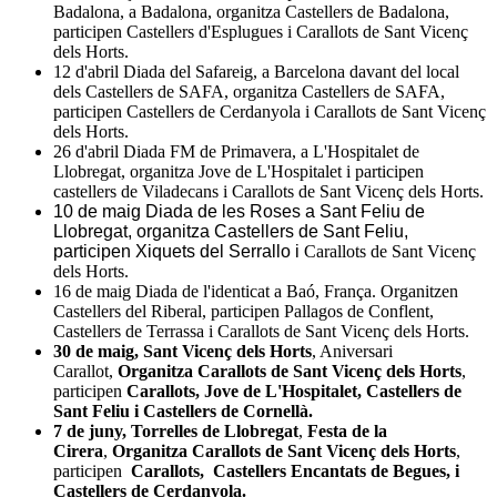
Badalona, a Badalona, organitza Castellers de Badalona,
participen Castellers d'Esplugues i Carallots de Sant Vicenç
dels Horts.
12 d'abril Diada del Safareig, a Barcelona davant del local
dels Castellers de SAFA, organitza Castellers de SAFA,
participen Castellers de Cerdanyola i Carallots de Sant Vicenç
dels Horts.
26 d'abril Diada FM de Primavera, a L'Hospitalet de
Llobregat, organitza Jove de L'Hospitalet i participen
castellers de Viladecans i Carallots de Sant Vicenç dels Horts.
10 de maig Diada de les Roses a Sant Feliu de
Llobregat, organitza Castellers de Sant Feliu,
participen Xiquets del Serrallo i
Carallots de Sant Vicenç
dels Horts.
16 de maig Diada de l'identicat a Baó, França. Organitzen
Castellers del Riberal, participen Pallagos de Conflent,
Castellers de Terrassa i Carallots de Sant Vicenç dels Horts.
30 de maig, Sant Vicenç dels Horts
, Aniversari
Carallot,
Organitza Carallots de Sant Vicenç dels Horts
,
participen
Carallots, Jove de L'Hospitalet, Castellers de
Sant Feliu i Castellers de Cornellà.
7 de juny, Torrelles de Llobregat
,
Festa de la
Cirera
,
Organitza Carallots de Sant Vicenç dels Horts
,
participen
Carallots, Castellers Encantats de Begues, i
Castellers de Cerdanyola.