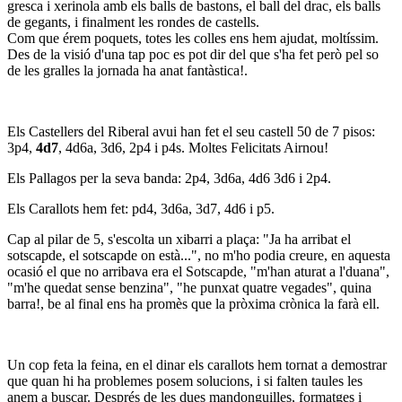
gresca i xerinola amb els balls de bastons, el ball del drac, els balls
de gegants, i finalment les rondes de castells.
Com que érem poquets, totes les colles ens hem ajudat, moltíssim.
Des de la visió d'una tap poc es pot dir del que s'ha fet però pel so
de les gralles la jornada ha anat fantàstica!.
Els Castellers del Riberal avui han fet el seu castell 50 de 7 pisos:
3p4,
4d7
, 4d6a, 3d6, 2p4 i p4s. Moltes Felicitats Airnou!
Els Pallagos per la seva banda: 2p4, 3d6a, 4d6 3d6 i 2p4.
Els Carallots hem fet: pd4, 3d6a, 3d7, 4d6 i p5.
Cap al pilar de 5, s'escolta un xibarri a plaça: "Ja ha arribat el
sotscapde, el sotscapde on està...", no m'ho podia creure, en aquesta
ocasió el que no arribava era el Sotscapde, "m'han aturat a l'duana",
"m'he quedat sense benzina", "he punxat quatre vegades", quina
barra!, be al final ens ha promès que la pròxima crònica la farà ell.
Un cop feta la feina, en el dinar els carallots hem tornat a demostrar
que quan hi ha problemes posem solucions, i si falten taules les
anem a buscar. Després de les dues mandonguilles, formatges i