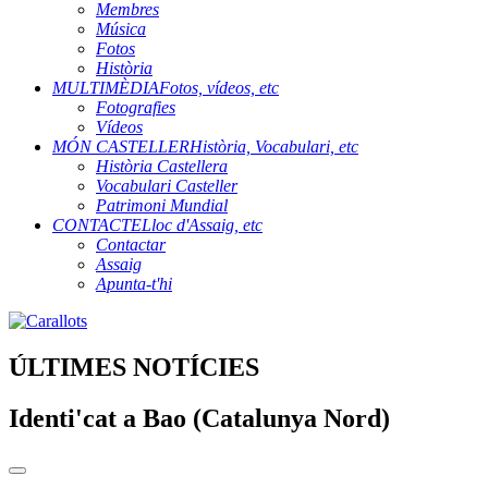
Membres
Música
Fotos
Història
MULTIMÈDIA
Fotos, vídeos, etc
Fotografies
Vídeos
MÓN CASTELLER
Història, Vocabulari, etc
Història Castellera
Vocabulari Casteller
Patrimoni Mundial
CONTACTE
Lloc d'Assaig, etc
Contactar
Assaig
Apunta-t'hi
ÚLTIMES NOTÍCIES
Identi'cat a Bao (Catalunya Nord)