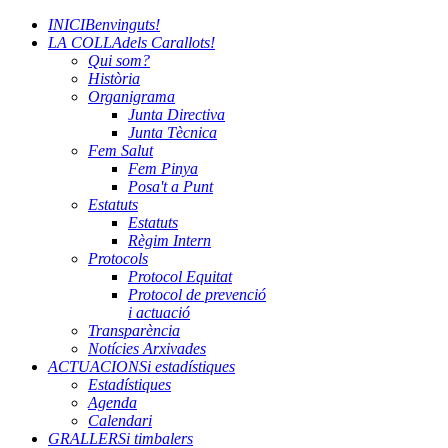
INICI
Benvinguts!
LA COLLA
dels Carallots!
Qui som?
Història
Organigrama
Junta Directiva
Junta Tècnica
Fem Salut
Fem Pinya
Posa't a Punt
Estatuts
Estatuts
Règim Intern
Protocols
Protocol Equitat
Protocol de prevenció
i actuació
Transparència
Notícies Arxivades
ACTUACIONS
i estadístiques
Estadístiques
Agenda
Calendari
GRALLERS
i timbalers