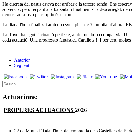
I la cirereta del pastís estava per arribar a la tercera ronda. Ens esper
solvència, però ha patit a la baixada, i finalment s'ha descarregat, de
demostrant-nos a plaça quin és el camí.
La diada l'hem finalitzat amb un esvelt pilar de 5, un pilar d'altura. 
La d'avui ha sigut l'actuació perfecte, amb molt bona companyia. Una a
cada actuació. Una progressió fantàstica Carallots!!! I per cert, moltes
Anterior
Següent
Actuacions:
PROPERES ACTUACIONS
2026
22 de Març - Diada d'inici de temporada dels Castellers de Bada