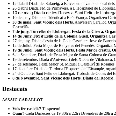
12 d'abril Diada del Safareig, a Barcelona davant del local del
26 d'abril Diada FM de Primavera, a L'Hospitalet de Llobregat, o
10 de maig Diada de les Roses a Sant Feliu de Llobregat,
16 de maig Diada de l'identicat a Baó, França. Organitzen Castel
30 de maig, Sant Vicenç dels Horts
, Aniversari Carallot,
Orga
Cornellà.
7 de juny, Torrelles de Llobregat
,
Festa de la Cirera
,
Organi
14 de Juny, FM d'Estiu de la
Colònia Güell,
Organitza Cara
27 de juny, Diada d'estiu de la Colla Castellera Jove de Barcelo
12 de Juliol, Festa Major de Banyeres del Penedès, Organitza M
19 de Juliol, Sant Vicenç dels Horts, Festa Major d'estiu, O
6 de Setembre, Diada de Festa Major de Santa Coloma de Gramen
19 de setembre, Diada d'Aniversari dels Xicots de Vilafranca, Or
27 de setembre, Festa Major St. Miquel a Castellví de Rosanes, O
17 d'octubre Diada de Tardor a l'Esquerra de l'Eixample, organi
24 d'Octubre, Sant Feliu de Llobregat, Trobada de Colles del Ba
8 de Novembre, Sant Vicenç dels Horts, Diada del Record, O
Destacats
ASSAIG CARALLOT
Vols fer castells?
T'esperem!
Quan?
Cada Dimecres de 19.30h a 22h i Divendres de 20h a 2