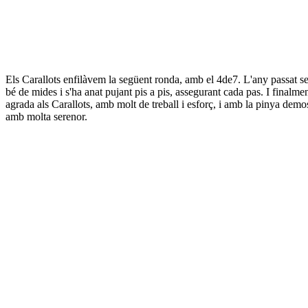
Els Carallots enfilàvem la següent ronda, amb el 4de7. L'any passat se'n
bé de mides i s'ha anat pujant pis a pis, assegurant cada pas. I finalmen
agrada als Carallots, amb molt de treball i esforç, i amb la pinya dem
amb molta serenor.