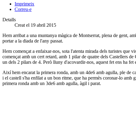
Imprimeix
Correu-e
Detalls
Creat el 19 abril 2015
Hem arribat a una muntanya màgica de Montserrat, plena de gent, amb un
portar a la diada de l'any passat.
Hem començat a enfaixar-nos, sota l'atenta mirada dels turistes que 
començat amb un cert retard, amb 1 pilar de quatre dels Castellers de C
un dels 2 pilars de 4. Però lluny d'acovardir-nos, aquest fet ens ha fe
Així hem encarat la primera ronda, amb un 4de6 amb agulla, ple de car
i el castell s'ha enfilat a un bon ritme, que ha permès coronar-lo am
primera ronda amb un 3de6 amb agulla, àgil i parat.