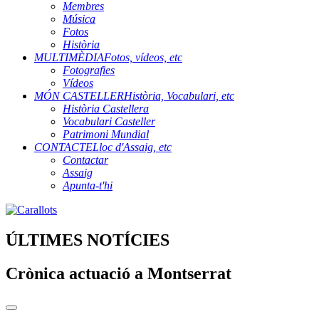
Membres
Música
Fotos
Història
MULTIMÈDIA
Fotos, vídeos, etc
Fotografies
Vídeos
MÓN CASTELLER
Història, Vocabulari, etc
Història Castellera
Vocabulari Casteller
Patrimoni Mundial
CONTACTE
Lloc d'Assaig, etc
Contactar
Assaig
Apunta-t'hi
ÚLTIMES NOTÍCIES
Crònica actuació a Montserrat