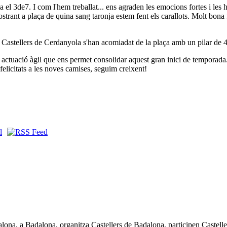
ava el 3de7. I com l'hem treballat... ens agraden les emocions fortes i les
mostrant a plaça de quina sang taronja estem fent els carallots. Molt bon
Els Castellers de Cerdanyola s'han acomiadat de la plaça amb un pilar de 4
ctuació àgil que ens permet consolidar aquest gran inici de temporada. L
 felicitats a les noves camises, seguim creixent!
lona, a Badalona, organitza Castellers de Badalona, participen Castelle