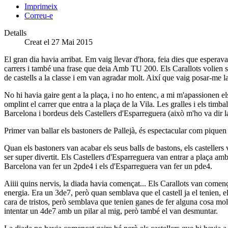
Imprimeix
Correu-e
Detalls
Creat el 27 Mai 2015
El gran dia havia arribat. Em vaig llevar d'hora, feia dies que esperava
carrers i també una frase que deia Amb TU 200. Els Carallots volien ser
de castells a la classe i em van agradar molt. Així que vaig posar-me 
No hi havia gaire gent a la plaça, i no ho entenc, a mi m'apassionen el
omplint el carrer que entra a la plaça de la Vila. Les gralles i els ti
Barcelona i bordeus dels Castellers d'Esparreguera (això m'ho va dir l
Primer van ballar els bastoners de Pallejà, és espectacular com piquen
Quan els bastoners van acabar els seus balls de bastons, els castellers 
ser super divertit. Els Castellers d'Esparreguera van entrar a plaça am
Barcelona van fer un 2pde4 i els d'Esparreguera van fer un pde4.
Aiiii quins nervis, la diada havia començat... Els Carallots van començ
energia. Era un 3de7, però quan semblava que el castell ja el tenien, e
cara de tristos, però semblava que tenien ganes de fer alguna cosa mol
intentar un 4de7 amb un pilar al mig, però també el van desmuntar.