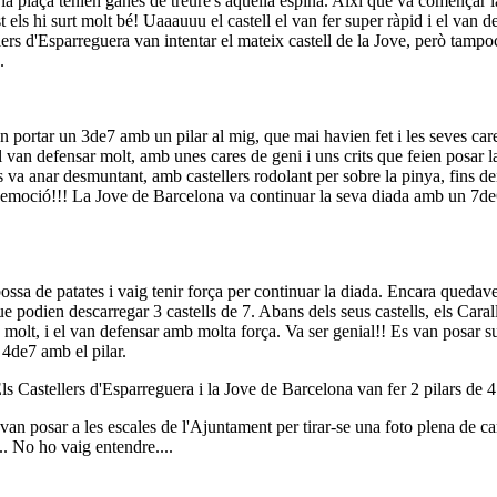
 la plaça tenien ganes de treure's aquella espina. Així que va començar 
els hi surt molt bé! Uaaauuu el castell el van fer super ràpid i el van 
lers d'Esparreguera van intentar el mateix castell de la Jove, però tamp
.
en portar un 3de7 amb un pilar al mig, que mai havien fet i les seves car
el van defensar molt, amb unes cares de geni i uns crits que feien posar la
es va anar desmuntant, amb castellers rodolant per sobre la pinya, fins de
uina emoció!!! La Jove de Barcelona va continuar la seva diada amb un 7de6
sa de patates i vaig tenir força per continuar la diada. Encara quedave
ue podien descarregar 3 castells de 7. Abans dels seus castells, els Carall
a molt, i el van defensar amb molta força. Va ser genial!! Es van posar 
4de7 amb el pilar.
Els Castellers d'Esparreguera i la Jove de Barcelona van fer 2 pilars de 
 van posar a les escales de l'Ajuntament per tirar-se una foto plena de c
.. No ho vaig entendre....