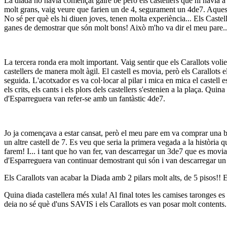
La diada no havia començat gaire bé però els castellers que hi havia a
molt grans, vaig veure que farien un de 4, segurament un 4de7. Aquest 
No sé per què els hi diuen joves, tenen molta experiència... Els Castel
ganes de demostrar que són molt bons! Això m'ho va dir el meu pare..
La tercera ronda era molt important. Vaig sentir que els Carallots voli
castellers de manera molt àgil. El castell es movia, però els Carallots 
seguida. L'acotxador es va col·locar al pilar i mica en mica el castell 
els crits, els cants i els plors dels castellers s'estenien a la plaça. Q
d'Esparreguera van refer-se amb un fantàstic 4de7.
Jo ja començava a estar cansat, però el meu pare em va comprar una bos
un altre castell de 7. Es veu que seria la primera vegada a la història q
farem! I... i tant que ho van fer, van descarregar un 3de7 que es movi
d'Esparreguera van continuar demostrant qui són i van descarregar un 
Els Carallots van acabar la Diada amb 2 pilars molt alts, de 5 pisos!! 
Quina diada castellera més xula! Al final totes les camises taronges es
deia no sé què d'uns SAVIS i els Carallots es van posar molt contents.