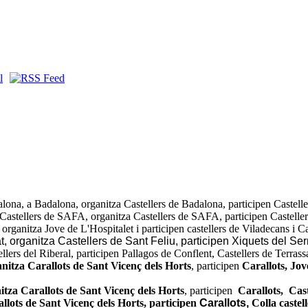
lona, a Badalona, organitza Castellers de Badalona, participen Castelle
s Castellers de SAFA, organitza Castellers de SAFA, participen Castelle
rganitza Jove de L'Hospitalet i participen castellers de Viladecans i Ca
 organitza Castellers de Sant Feliu, participen Xiquets del Serr
lers del Riberal, participen Pallagos de Conflent, Castellers de Terrass
nitza Carallots de Sant Vicenç dels Horts
, participen
Carallots, Jov
tza Carallots de Sant Vicenç dels Horts
, participen
Carallots, Cast
llots de Sant Vicenç dels Horts, participen
Carallots,
Colla castel