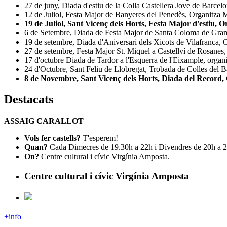
27 de juny, Diada d'estiu de la Colla Castellera Jove de Barcelo
12 de Juliol, Festa Major de Banyeres del Penedès, Organitza M
19 de Juliol, Sant Vicenç dels Horts, Festa Major d'estiu, O
6 de Setembre, Diada de Festa Major de Santa Coloma de Gramen
19 de setembre, Diada d'Aniversari dels Xicots de Vilafranca, Or
27 de setembre, Festa Major St. Miquel a Castellví de Rosanes, O
17 d'octubre Diada de Tardor a l'Esquerra de l'Eixample, organi
24 d'Octubre, Sant Feliu de Llobregat, Trobada de Colles del Ba
8 de Novembre, Sant Vicenç dels Horts, Diada del Record, O
Destacats
ASSAIG CARALLOT
Vols fer castells?
T'esperem!
Quan?
Cada Dimecres de 19.30h a 22h i Divendres de 20h a 2
On?
Centre cultural i cívic Virgínia Amposta.
Centre cultural i cívic Virgínia Amposta
+info