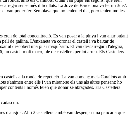
la 2a ronda, amb els Carallots. Quan van pujar els segons, que eren
descarregar sense més dificultats. La Jove de Barcelona va fer un 3de7.
oc el van poder fer. Semblava que no tenien el dia, però tenien moltes
es eren de total concentració. Es van posar a la pinya i van anar pujant
 pell de gallina. L'enxaneta va coronar el castell i va baixar de
ixar al descobert una pilar maquíssim. El van descarregar i l'alegria,
, un castell molt maco, ple de castellers per tot arreu. Els Castellers
n castells a la ronda de repetició. La van començar els Carallots amb
ots s'animen entre ells i van mirant-se els uns als altres pensant: ho
super contents i només feien que donar-se abraçades. Els Castellers
4 cadascun.
ares d'alegria. Ah i 2 castellers també van despenjar una pancarta que