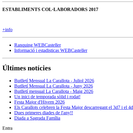
ESTABLIMENTS COL·LABORADORS 2017
+info
Ranquing WEBCasteller
Informació i estadisticas WEBCasteller
Últimes notícies
Butlletí Mensual La Carallota - Juliol 2026
Butlletí Mensual La Carallota - Juny 2026
Butlletí mensual La Carallota - Maig 2026
Un inici de temporada sòlid i rodat!
Festa Major d'Hivern 2026
Els Carallots celebren la Festa Major descarregant el 3d7 i el 4
Dues primeres diades de l'any!!
Diada a Sagrada Família
Entra