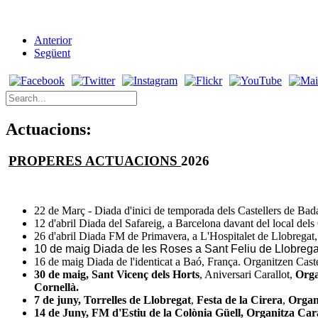
Anterior
Següent
Actuacions:
PROPERES ACTUACIONS
2026
22 de Març - Diada d'inici de temporada dels Castellers de Bada
12 d'abril Diada del Safareig, a Barcelona davant del local del
26 d'abril Diada FM de Primavera, a L'Hospitalet de Llobregat, o
10 de maig Diada de les Roses a Sant Feliu de Llobregat,
16 de maig Diada de l'identicat a Baó, França. Organitzen Castel
30 de maig, Sant Vicenç dels Horts
, Aniversari Carallot,
Orga
Cornellà.
7 de juny, Torrelles de Llobregat
,
Festa de la Cirera
,
Organi
14 de Juny, FM d'Estiu de la
Colònia Güell,
Organitza Cara