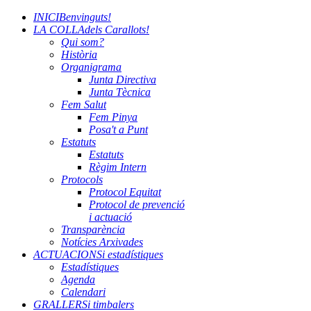
INICI
Benvinguts!
LA COLLA
dels Carallots!
Qui som?
Història
Organigrama
Junta Directiva
Junta Tècnica
Fem Salut
Fem Pinya
Posa't a Punt
Estatuts
Estatuts
Règim Intern
Protocols
Protocol Equitat
Protocol de prevenció
i actuació
Transparència
Notícies Arxivades
ACTUACIONS
i estadístiques
Estadístiques
Agenda
Calendari
GRALLERS
i timbalers