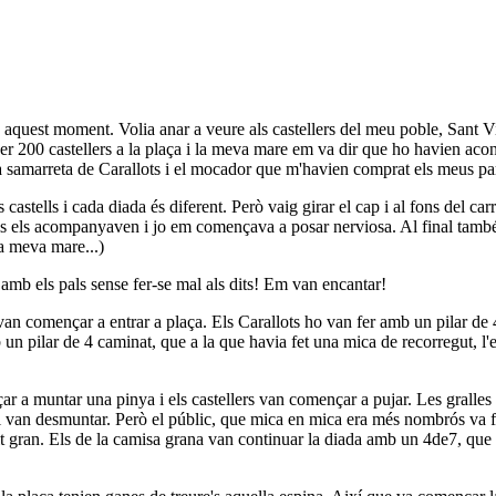
 aquest moment. Volia anar a veure als castellers del meu poble, Sant Vice
 200 castellers a la plaça i la meva mare em va dir que ho havien aconse
la samarreta de Carallots i el mocador que m'havien comprat els meus par
s castells i cada diada és diferent. Però vaig girar el cap i al fons del
mbals els acompanyaven i jo em començava a posar nerviosa. Al final tamb
a meva mare...)
 amb els pals sense fer-se mal als dits! Em van encantar!
van començar a entrar a plaça. Els Carallots ho van fer amb un pilar de 4
b un pilar de 4 caminat, que a la que havia fet una mica de recorregut, 
ar a muntar una pinya i els castellers van començar a pujar. Les gralles 
l van desmuntar. Però el públic, que mica en mica era més nombrós va fer
t gran. Els de la camisa grana van continuar la diada amb un 4de7, que 