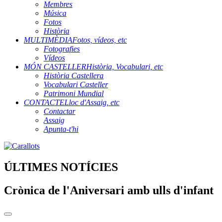
Membres
Música
Fotos
Història
MULTIMÈDIA
Fotos, vídeos, etc
Fotografies
Vídeos
MÓN CASTELLER
Història, Vocabulari, etc
Història Castellera
Vocabulari Casteller
Patrimoni Mundial
CONTACTE
Lloc d'Assaig, etc
Contactar
Assaig
Apunta-t'hi
ÚLTIMES NOTÍCIES
Crònica de l'Aniversari amb ulls d'infant