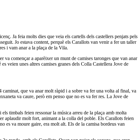
nç. Ja feia molts dies que veia els cartells dels castellers penjats pels
guit. Jo estava content, perquè els Carallots van venir a fer un taller
es i vam anar a la plaça de la Vila.
 carrer va començar a aparèixer un munt de camises taronges que van anar
é es veien unes altres camises granes dels Colla Castellera Jove de
 caminat, que va anar molt ràpid i a sobre va fer una volta al final, va
l'enxaneta va caure, però em penso que no es va fer res. La Jove de
i els timbals feien ressonar la música arreu de la plaça amb molta
 aplaudir molt fort, animant a la colla del poble. Els Carallots feien
no es va moure gaire, era molt alt. Els de la camisa bordeus van