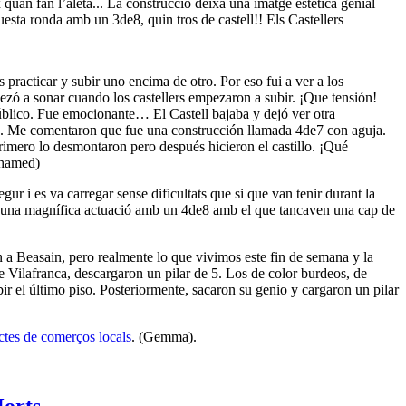
x quan fan l’aleta... La construcció deixa una imatge estètica genial
uesta ronda amb un 3de8, quin tros de castell!! Els Castellers
 practicar y subir uno encima de otro. Por eso fui a ver a los
ezó a sonar cuando los castellers empezaron a subir. ¡Que tensión!
úblico. Fue emocionante… El Castell bajaba y dejó ver otra
ión. Me comentaron que fue una construcción llamada 4de7 con aguja.
Primero lo desmontaron pero después hicieron el castillo. ¡Qué
ohamed)
gur i es va carregar sense dificultats que si que van tenir durant la
mb una magnífica actuació amb un 4de8 amb el que tancaven una cap de
n a Beasain, pero realmente lo que vivimos este fin de semana y la
de Vilafranca, descargaron un pilar de 5. Los de color burdeos, de
ir el último piso. Posteriormente, sacaron su genio y cargaron un pilar
tes de comerços locals
. (Gemma).
Horts