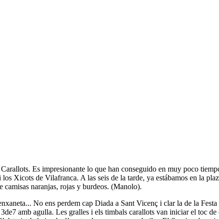
s Carallots. Es impresionante lo que han conseguido en muy poco tiempo.
 los Xicots de Vilafranca. A las seis de la tarde, ya estábamos en la pla
 de camisas naranjas, rojas y burdeos. (Manolo).
 enxaneta... No ens perdem cap Diada a Sant Vicenç i clar la de la Festa 
e7 amb agulla. Les gralles i els timbals carallots van iniciar el toc de c