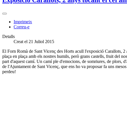
Imprimeix
Correu-e
Detalls
Creat el 21 Juliol 2015
El Forn Romà de Sant Vicenç des Horts acull l'exposició Carallots, 2 
plaça en plaça amb els nostres humils, però grans castells, fruit del 
part d'aquest camí. Un camí ple d'emocions, de somriures, de plors, d'ale
de l'Ajuntament de Sant Vicenç, que ens ho va proposar fa uns mesos 
perdeu!