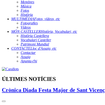
Membres
Música
Fotos
Història
MULTIMÈDIA
Fotos, vídeos, etc
Fotografies
Vídeos
MÓN CASTELLER
Història, Vocabulari, etc
Història Castellera
Vocabulari Casteller
Patrimoni Mundial
CONTACTE
Lloc d'Assaig, etc
Contactar
Assaig
Apunta-t'hi
ÚLTIMES NOTÍCIES
Crònica Diada Festa Major de Sant Vicenç a