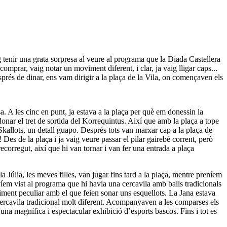
g tenir una grata sorpresa al veure al programa que la Diada Castellera
comprar, vaig notar un moviment diferent, i clar, ja vaig lligar caps...
prés de dinar, ens vam dirigir a la plaça de la Vila, on començaven els
a. A les cinc en punt, ja estava a la plaça per què em donessin la
donar el tret de sortida del Korrequintus. Així que amb la plaça a tope
'Skallots, un detall guapo. Després tots van marxar cap a la plaça de
! Des de la plaça i ja vaig veure passar el pilar gairebé corrent, però
ecorregut, així que hi van tornar i van fer una entrada a plaça
la Júlia, les meves filles, van jugar fins tard a la plaça, mentre preníem
víem vist al programa que hi havia una cercavila amb balls tradicionals
iment peculiar amb el que feien sonar uns esquellots. La Jana estava
ercavila tradicional molt diferent. Acompanyaven a les comparses els
r una magnífica i espectacular exhibició d’esports bascos. Fins i tot es