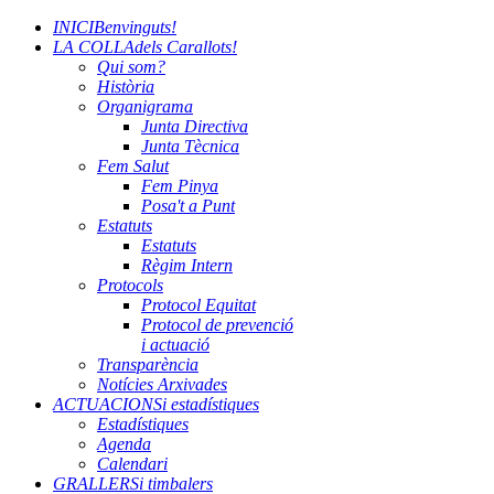
INICI
Benvinguts!
LA COLLA
dels Carallots!
Qui som?
Història
Organigrama
Junta Directiva
Junta Tècnica
Fem Salut
Fem Pinya
Posa't a Punt
Estatuts
Estatuts
Règim Intern
Protocols
Protocol Equitat
Protocol de prevenció
i actuació
Transparència
Notícies Arxivades
ACTUACIONS
i estadístiques
Estadístiques
Agenda
Calendari
GRALLERS
i timbalers