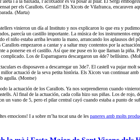
 l’aleta i a la baixada, l’acotxador es va posar al pilar. El Sergi embogei
fensat per els Carallots. Genial!! Els Xicots de Vilafranca, encaraven aq
parada. (Marta)
llers vinieron un día al Instituto y nos explicaron lo que era y pudimos
dos, parecía un castillo importante. La música de los instrumentos emp
o el niño estaba arriba levanto la mano, arrancando los aplausos del p
os Carallots empezaron a cantar y a saltar muy contentos por la actuac
nte a ponerse en el castillo. Así que me puse en lo que llaman la piña. 
muy complicado. Los de Esparraguera descargaron un 4de7 bellísimo. (M
ctaculars es disposaven a descarregar un 3de7. El castell va pujar molt se
millor actuació de la seva petita història. Els Xicots van continuar a
b agulla. (Montse)
todo la actuación de los Carallots. Ya nos sorprendieron cuando viniero
tells. Al final de la actuación, cada colla hizo sus piñas. Los de rojo, 
n un vano de 5, pero el pilar central cayó cuando estaba a punto de sub
tes emocions! I a sobre m’ha tocat una de les
paneres amb molts produc
amb la mà i Festa Major de Sant Vicenç dels 