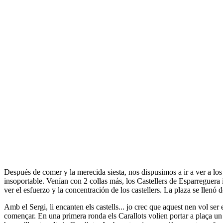
Después de comer y la merecida siesta, nos dispusimos a ir a ver a lo
insoportable. Venían con 2 collas más, los Castellers de Esparreguera i
ver el esfuerzo y la concentración de los castellers. La plaza se llenó
Amb el Sergi, li encanten els castells... jo crec que aquest nen vol ser
començar. En una primera ronda els Carallots volien portar a plaça un 3d