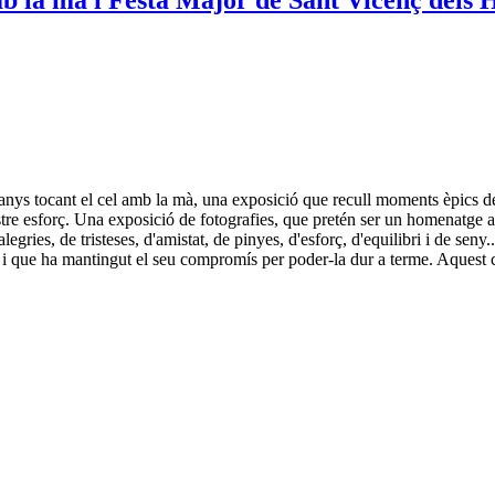
anys tocant el cel amb la mà, una exposició que recull moments èpics d
nostre esforç. Una exposició de fotografies, que pretén ser un homenatge
gries, de tristeses, d'amistat, de pinyes, d'esforç, d'equilibri i de seny
i que ha mantingut el seu compromís per poder-la dur a terme. Aquest c