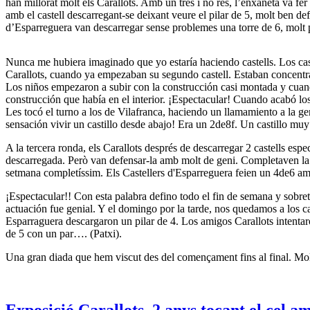
han millorat molt els Carallots. Amb un tres i no res, l’enxaneta va fer
amb el castell descarregant-se deixant veure el pilar de 5, molt ben de
d’Esparreguera van descarregar sense problemes una torre de 6, molt 
Nunca me hubiera imaginado que yo estaría haciendo castells. Los caste
Carallots, cuando ya empezaban su segundo castell. Estaban concentra
Los niños empezaron a subir con la construcción casi montada y cuand
construcción que había en el interior. ¡Espectacular! Cuando acabó l
Les tocó el turno a los de Vilafranca, haciendo un llamamiento a la ge
sensación vivir un castillo desde abajo! Era un 2de8f. Un castillo 
A la tercera ronda, els Carallots després de descarregar 2 castells espe
descarregada. Però van defensar-la amb molt de geni. Completaven la 
setmana completíssim. Els Castellers d'Esparreguera feien un 4de6 am
¡Espectacular!! Con esta palabra defino todo el fin de semana y sobre
actuación fue genial. Y el domingo por la tarde, nos quedamos a los cas
Esparraguera descargaron un pilar de 4. Los amigos Carallots intentaro
de 5 con un par…. (Patxi).
Una gran diada que hem viscut des del començament fins al final. Mol
Exposició Carallots, 2 anys tocant el cel 