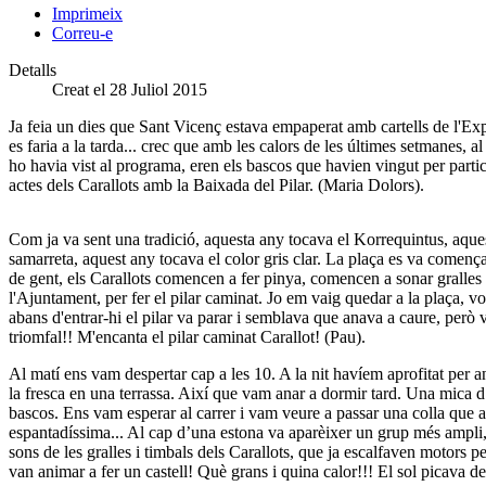
Imprimeix
Correu-e
Detalls
Creat el 28 Juliol 2015
Ja feia un dies que Sant Vicenç estava empaperat amb cartells de l'Expo
es faria a la tarda... crec que amb les calors de les últimes setmanes, a
ho havia vist al programa, eren els bascos que havien vingut per parti
actes dels Carallots amb la Baixada del Pilar. (Maria Dolors).
Com ja va sent una tradició, aquesta any tocava el Korrequintus, aquest 
samarreta, aquest any tocava el color gris clar. La plaça es va comença
de gent, els Carallots comencen a fer pinya, comencen a sonar gralles i
l'Ajuntament, per fer el pilar caminat. Jo em vaig quedar a la plaça, vol
abans d'entrar-hi el pilar va parar i semblava que anava a caure, però 
triomfal!! M'encanta el pilar caminat Carallot! (Pau).
Al matí ens vam despertar cap a les 10. A la nit havíem aprofitat per ana
la fresca en una terrassa. Així que vam anar a dormir tard. Una mica d’
bascos. Ens vam esperar al carrer i vam veure a passar una colla que 
espantadíssima... Al cap d’una estona va aparèixer un grup més ampli
sons de les gralles i timbals dels Carallots, que ja escalfaven motors pe
van animar a fer un castell! Què grans i quina calor!!! El sol picava d