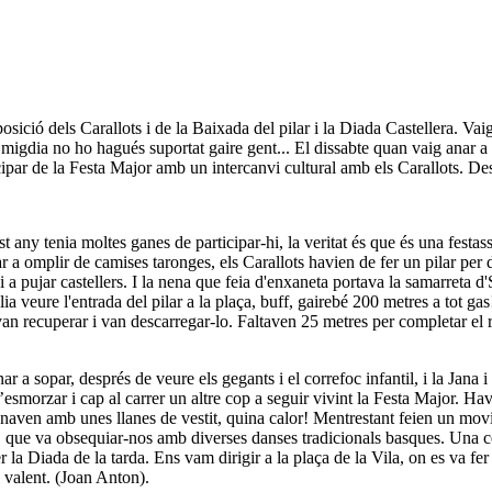
sició dels Carallots i de la Baixada del pilar i la Diada Castellera. Vai
l migdia no ho hagués suportat gaire gent... El dissabte quan vaig anar a 
cipar de la Festa Major amb un intercanvi cultural amb els Carallots. Des
any tenia moltes ganes de participar-hi, la veritat és que és una festass
r a omplir de camises taronges, els Carallots havien de fer un pilar per 
 a pujar castellers. I la nena que feia d'enxaneta portava la samarreta d
ia veure l'entrada del pilar a la plaça, buff, gairebé 200 metres a tot gas
van recuperar i van descarregar-lo. Faltaven 25 metres per completar el r
r a sopar, després de veure els gegants i el correfoc infantil, i la Jana i 
esmorzar i cap al carrer un altre cop a seguir vivint la Festa Major. Ha
anaven amb unes llanes de vestit, quina calor! Mentrestant feien un mov
, que va obsequiar-nos amb diverses danses tradicionals basques. Una c
r la Diada de la tarda. Ens vam dirigir a la plaça de la Vila, on es va fe
e valent. (Joan Anton).